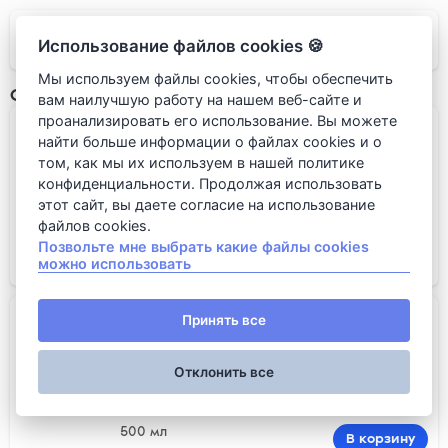
LUMICINO
Использование файлов cookies 🍪
Мы используем файлы cookies, чтобы обеспечить
Сладкое вино
вам наилучшую работу на нашем веб-сайте и
проанализировать его использование. Вы можете
Riesling Auslese, Schloss Gobe...
найти больше информации о файлах cookies и о
том, как мы их используем в нашей политике
конфиденциальности. Продолжая использовать
этот сайт, вы даете согласие на использование
файлов cookies.
375 мл
Позвольте мне выбрать какие файлы cookies
В корзину
можно использовать
7 200 руб.
Banyuls Quintessence, Coume de...
Принять все
Отклонить все
500 мл
В корзину