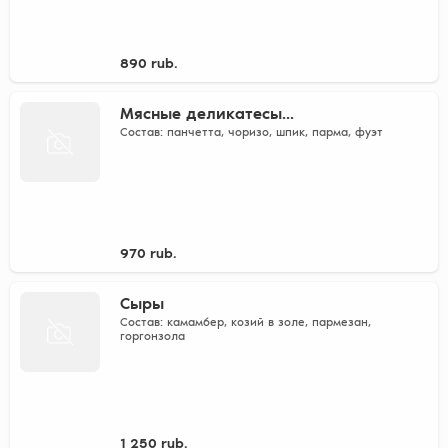
890 rub.
Мясные деликатесы...
Состав: панчетта, чоризо, шпик, парма, фуэт
970 rub.
Сыры
Состав: камамбер, козий в золе, пармезан,
горгонзола
1 250 rub.