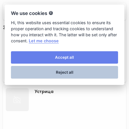
ГОРЫНЫЧ
We use cookies 🍪
Hi, this website uses essential cookies to ensure its
Закуски в стол
proper operation and tracking cookies to understand
how you interact with it. The latter will be set only after
Морской еж
consent.
Let me choose
Accept all
Reject all
420 rub.
Устрица