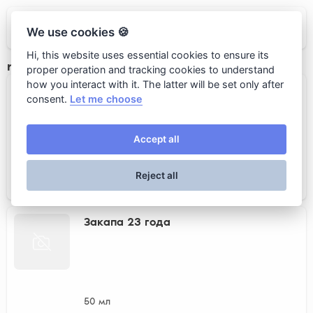
ГОРЫНЫЧ
We use cookies 🍪
Hi, this website uses essential cookies to ensure its
rum
proper operation and tracking cookies to understand
how you interact with it. The latter will be set only after
Мезан XO
consent.
Let me choose
Accept all
50 мл
Reject all
750 rub.
Закапа 23 года
50 мл