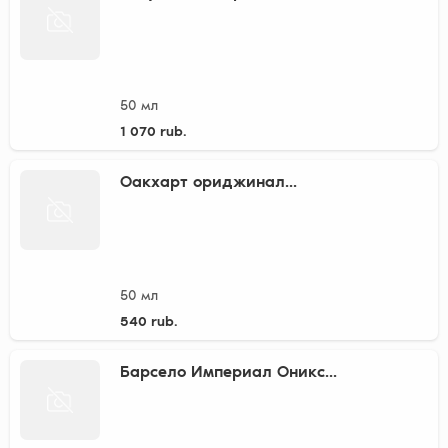
50 мл
1 070 rub.
Оакхарт ориджинал...
50 мл
540 rub.
Барсело Империал Оникс...