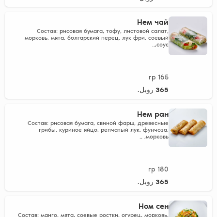
Нем чай
Состав: рисовая бумага, тофу, листовой салат,
морковь, мята, болгарский перец, лук фри, соевый
соус,..
165 гр
365 روبل.
Нем ран
Состав: рисовая бумага, свиной фарш, древесные
грибы, куриное яйцо, репчатый лук, фунчоза,
морковь, ..
180 гр
365 روبل.
Ном сен
Состав: манго, мята, соевые ростки, огурец, морковь,