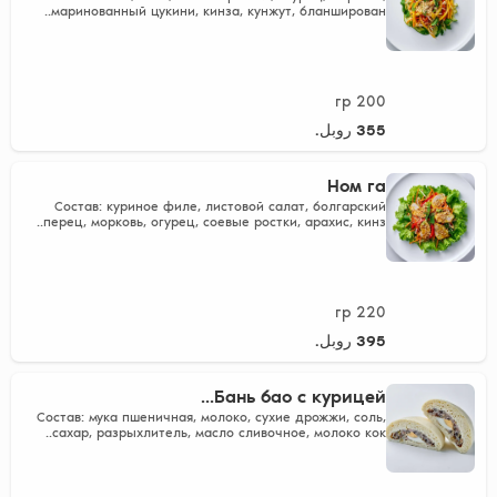
маринованный цукини, кинза, кунжут, бланширован..
200 гр
355 روبل.
Ном га
Состав: куриное филе, листовой салат, болгарский
перец, морковь, огурец, соевые ростки, арахис, кинз..
220 гр
395 روبل.
Бань бао с курицей...
Состав: мука пшеничная, молоко, сухие дрожжи, соль,
сахар, разрыхлитель, масло сливочное, молоко кок..