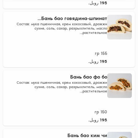
195 روبل.
Бань бао говядина-шпинат...
Состав: мука пшеничная, крем кокосовый, дрожжи
сухие, соль, сахар, разрыхлитель, масло
растительное,..
155 гр
195 روبل.
Бань бао фо бо
Состав: мука пшеничная, крем кокосовый, дрожжи
сухие, соль, сахар, разрыхлитель, масло
растительное,..
150 гр
195 روبل.
Бань бао ким чи