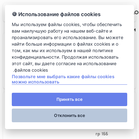
LAO
Использование файлов cookies 🍪
Мы используем файлы cookies, чтобы обеспечить
Салаты и закуски
вам наилучшую работу на нашем веб-сайте и
проанализировать его использование. Вы можете
Бань бао тофу с овощами...
найти больше информации о файлах cookies и о
Состав: мука пшеничная, крем кокосовый, соль, сахар,
разрыхлитель, масло растительное, крахмал кукур..
том, как мы их используем в нашей политике
конфиденциальности. Продолжая использовать
этот сайт, вы даете согласие на использование
файлов cookies.
150 гр
Позвольте мне выбрать какие файлы cookies
можно использовать
195 روبل.
Бань бао курица том ям...
Принять все
Состав: мука пшеничная, крем кокосовый, дрожжи
сухие, соль, сахар, разрыхлитель, масло
растительное,..
Отклонить все
155 гр