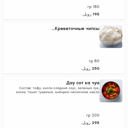
180 гр
195 روبل.
Креветочные чипсы...
80 гр
250 روبل.
Дау сот ка чуа
Состав: тофу, кисло-сладкий соус, зеленый лук,
кинза, томат тушеный, имбирно-чесночное масло
200 гр
295 روبل.