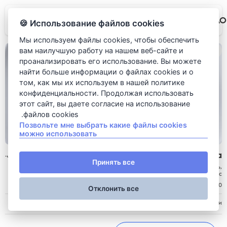
LAO
Использование файлов cookies 🍪
Мы используем файлы cookies, чтобы обеспечить
вам наилучшую работу на нашем веб-сайте и
проанализировать его использование. Вы можете
найти больше информации о файлах cookies и о
том, как мы их используем в нашей политике
конфиденциальности. Продолжая использовать
этот сайт, вы даете согласие на использование
файлов cookies.
Позвольте мне выбрать какие файлы cookies
можно использовать
Ном га
395
روبل.
Принять все
Состав: куриное филе, листовой салат, болгарский перец, морковь,
огурец, соевые ростки, арахис, кинза, мята, кунжут, азиатский соус
220 غرام
Отклонить все
Описание: Салат с курицей и овощами