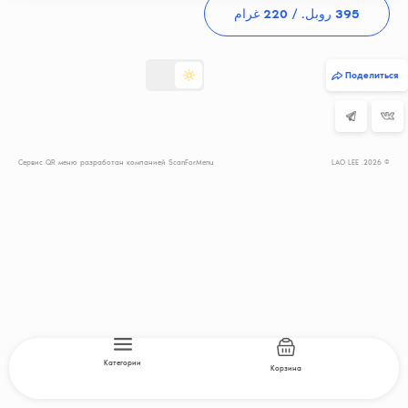
395
 روبل. 
/ 220 غرام
Поделиться
Сервис QR меню разработан компанией ScanForMenu
© 2026. LAO LEE
Категории
Корзина