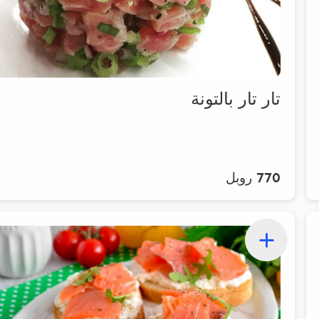
تار تار بالتونة
770 روبل