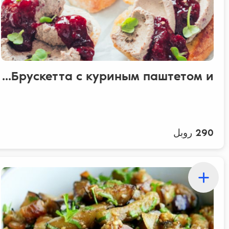
Брускетта с куриным паштетом и...
290 روبل