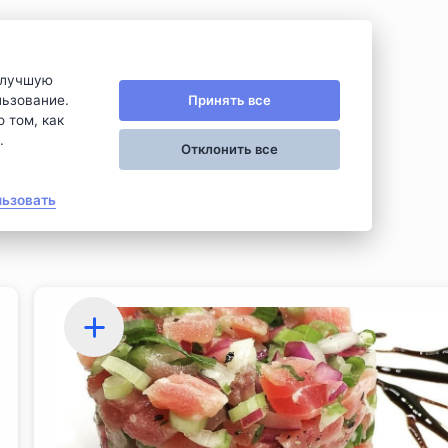
GRUT
илучшую
Принять все
льзование.
 том, как
.
Отклонить все
льзовать