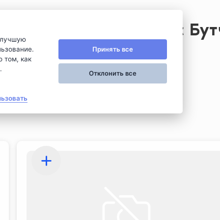
Стейк хаус Бу
илучшую
Принять все
льзование.
 том, как
.
Отклонить все
льзовать