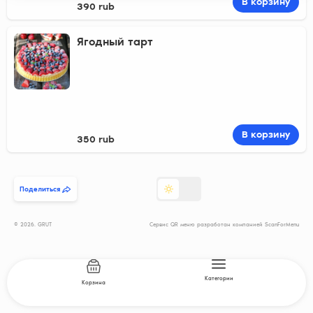
В корзину
390 rub
Ягодный тарт
В корзину
350 rub
Поделиться
© 2026. GRUT
Сервис QR меню разработан компанией ScanForMenu
Категории
Корзина