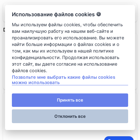
GRUT
Использование файлов cookies 🍪
Мы используем файлы cookies, чтобы обеспечить
Desserts
вам наилучшую работу на нашем веб-сайте и
проанализировать его использование. Вы можете
Шоколадный фондан с ванильным ...
найти больше информации о файлах cookies и о
том, как мы их используем в нашей политике
конфиденциальности. Продолжая использовать
этот сайт, вы даете согласие на использование
файлов cookies.
Позвольте мне выбрать какие файлы cookies
В корзину
можно использовать
540 rub
Чиз кейк Нью Йорк с ягодный со...
Принять все
Отклонить все