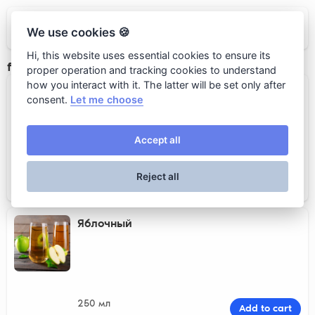
Ресторан Grano
We use cookies 🍪
Hi, this website uses essential cookies to ensure its
fresh juices
proper operation and tracking cookies to understand
how you interact with it. The latter will be set only after
Апельсиновый
consent.
Let me choose
Accept all
250 мл
Add to cart
Reject all
390 rub
Яблочный
250 мл
Add to cart