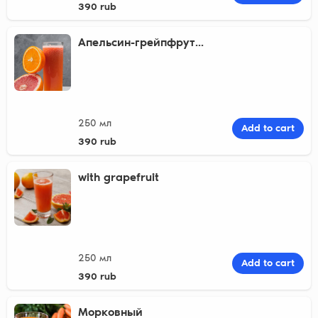
390 rub
Апельсин-грейпфрут...
250 мл
Add to cart
390 rub
with grapefruit
250 мл
Add to cart
390 rub
Морковный