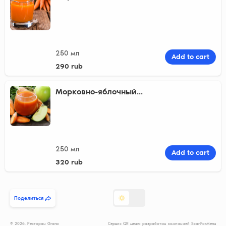
250 мл
Add to cart
290 rub
Морковно-яблочный...
250 мл
Add to cart
320 rub
Поделиться
© 2026. Ресторан Grano
Сервис QR меню разработан компанией ScanForMenu