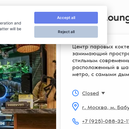
Лаунж-бар Kaloud Loun
Accept all
peration and
tter will be
Reject all
Центр паровых кокте
занимающий простран
стильным современн
расположенный в шаг
метро, с самыми ды
Closed
г. Москва, м. Ба
+7 (925)-088-32-1