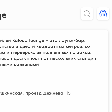
ge
йлей Kaloud lounge — это лаунж-бар,
ство в двести квадратных метров, со
ым интерьером, выполненным на заказ,
овой доступности от нескольких станций
мными кальянами
бушкинская, проезд Дежнёва, 13
1