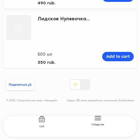
490 rub.
Лидское Нулевочка...
500 мл
Add to cart
350 rub.
Поделиться
© 2026. Сибирский ресторан «ЧемодаН»
Сервис QR меню разработан компанией ScanForMenu
Categories
Cart