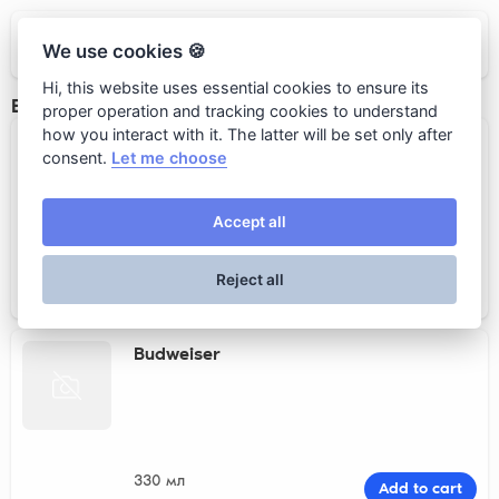
Сибирский ресторан «ЧемодаН»
We use cookies 🍪
Hi, this website uses essential cookies to ensure its
Beer
proper operation and tracking cookies to understand
how you interact with it. The latter will be set only after
Хамовники Венское...
consent.
Let me choose
Accept all
300 мл
Выбрать
Reject all
250 rub.
Budweiser
330 мл
Add to cart