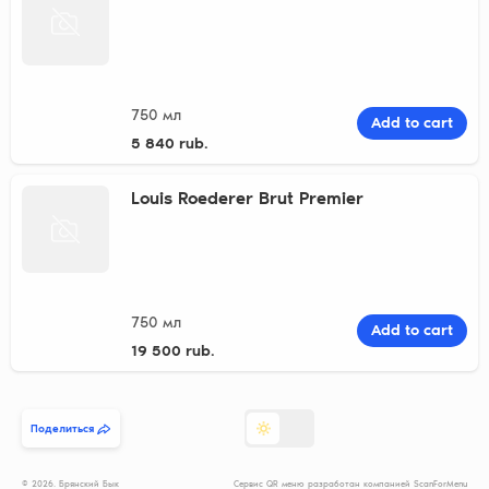
750 мл
Add to cart
5 840 rub.
Louis Roederer Brut Premier
750 мл
Add to cart
19 500 rub.
Поделиться
© 2026. Брянский Бык
Сервис QR меню разработан компанией ScanForMenu