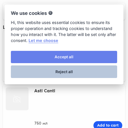
Брянский Бык
We use cookies 🍪
Hi, this website uses essential cookies to ensure its
ШАМПАНСКОЕ И ИГРИСТЫЕ ВИНА
proper operation and tracking cookies to understand
how you interact with it. The latter will be set only after
Lambrusco dell'Emillia
consent.
Let me choose
Accept all
150 мл
Add to cart
Reject all
600 rub.
Asti Canti
750 мл
Add to cart