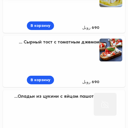
В корзину
690 روبل
Сырный тост с томатным джемом ...
В корзину
690 روبل
Оладьи из цукини с яйцом пашот...