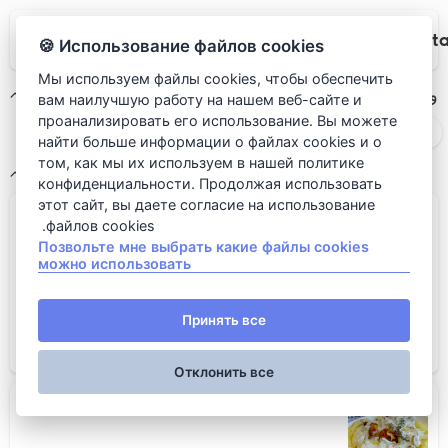
Rudi It
Использование файлов cookies 🍪
Мы используем файлы cookies, чтобы обеспечить
وجبات الإفطار
вам наилучшую работу на нашем веб-сайте и
проанализировать его использование. Вы можете
وجبات الإفطار
найти больше информации о файлах cookies и о
том, как мы их используем в нашей политике
وجبات الإفطار
конфиденциальности. Продолжая использовать
этот сайт, вы даете согласие на использование
Скрэмбл из цветной капусты с п...
файлов cookies.
Позвольте мне выбрать какие файлы cookies
можно использовать
Принять все
В корзину
550 روبل
Отклонить все
Картофельное пюре с лисичками,...