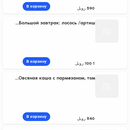
В корзину
590 روبل
Большой завтрак: лосось /артиш...
В корзину
1 100 روبل
Овсяная каша с пармезаном, том...
В корзину
540 روبل