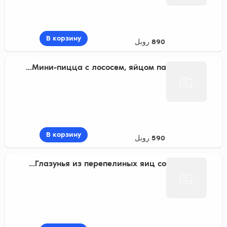
В корзину
890 روبل
Мини-пицца с лососем, яйцом па...
В корзину
590 روبل
Глазунья из перепелиных яиц со...