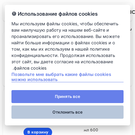
LUMI
Использование файлов cookies 🍪
Мы используем файлы cookies, чтобы обеспечить
شاي بالفواكه
вам наилучшую работу на нашем веб-сайте и
проанализировать его использование. Вы можете
Красный апельсин, персик и роз...
найти больше информации о файлах cookies и о
том, как мы их используем в нашей политике
конфиденциальности. Продолжая использовать
этот сайт, вы даете согласие на использование
файлов cookies.
600 мл
Позвольте мне выбрать какие файлы cookies
В корзину
можно использовать
680 روبل.
Мандарин, маракуйя и лемонграс...
Принять все
Отклонить все
600 мл
В корзину