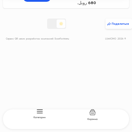
680 روبل.
Поделиться
Сервис QR меню разработан компанией ScanForMenu
© 2026. LUMICINO
Категории
Корзина