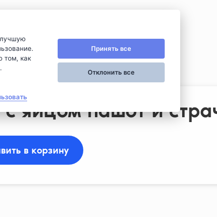
илучшую
Принять все
льзование.
 том, как
цом пашот...
.
Отклонить все
льзовать
 с яйцом пашот и стра
вить в корзину