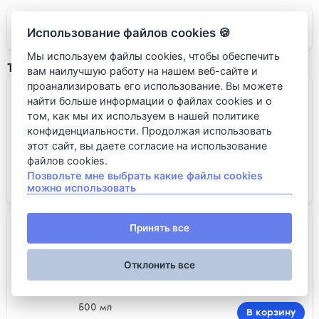
VЛАVАШЕ
Использование файлов cookies 🍪
Мы используем файлы cookies, чтобы обеспечить
Thé Glacé
вам наилучшую работу на нашем веб-сайте и
проанализировать его использование. Вы можете
Fuze tea
найти больше информации о файлах cookies и о
том, как мы их используем в нашей политике
конфиденциальности. Продолжая использовать
этот сайт, вы даете согласие на использование
файлов cookies.
500 мл
Позвольте мне выбрать какие файлы cookies
В корзину
можно использовать
115 RUB
Lipton
Принять все
Отклонить все
500 мл
В корзину