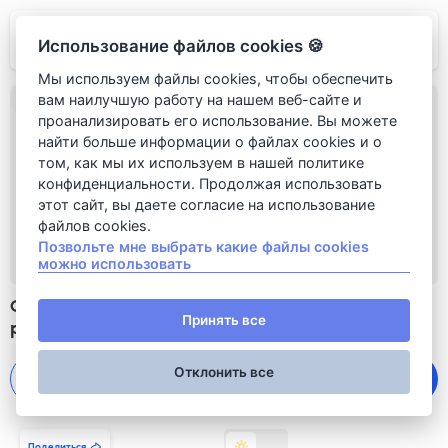
Rudi Italian
Использование файлов cookies 🍪
Мы используем файлы cookies, чтобы обеспечить
вам наилучшую работу на нашем веб-сайте и
проанализировать его использование. Вы можете
найти больше информации о файлах cookies и о
том, как мы их используем в нашей политике
конфиденциальности. Продолжая использовать
этот сайт, вы даете согласие на использование
файлов cookies.
Позвольте мне выбрать какие файлы cookies
можно использовать
Овсяная каша с пармезаном, томатами и
540
Принять все
рукколой
rub
Отклонить все
540
 rub 
Добавить в корзину
Поделиться