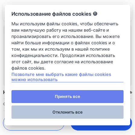
Rudi Italian
Использование файлов cookies 🍪
Мы используем файлы cookies, чтобы обеспечить
вам наилучшую работу на нашем веб-сайте и
проанализировать его использование. Вы можете
найти больше информации о файлах cookies и о
том, как мы их используем в нашей политике
конфиденциальности. Продолжая использовать
этот сайт, вы даете согласие на использование
файлов cookies.
Позвольте мне выбрать какие файлы cookies
можно использовать
Hawaiian highball
700
rub
Принять все
Описание: Барбекю спирит, тепаче с орегано, салями
Отклонить все
700
 rub 
Добавить в корзину