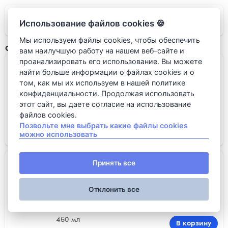
Ресторан Grano
Использование файлов cookies 🍪
Мы используем файлы cookies, чтобы обеспечить
Фрикшейки
вам наилучшую работу на нашем веб-сайте и
проанализировать его использование. Вы можете
Радужный вулкан
найти больше информации о файлах cookies и о
том, как мы их используем в нашей политике
конфиденциальности. Продолжая использовать
этот сайт, вы даете согласие на использование
файлов cookies.
450 мл
Позвольте мне выбрать какие файлы cookies
В корзину
можно использовать
680 rub
Карамельно-мармеладный фонтан...
Принять все
Отклонить все
450 мл
В корзину