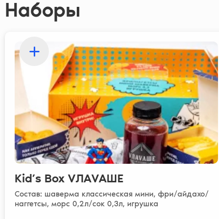
Наборы
Kid’s Box VЛАVАШЕ
Состав: шаверма классическая мини, фри/айдахо/
наггетсы, морс 0,2л/сок 0,3л, игрушка