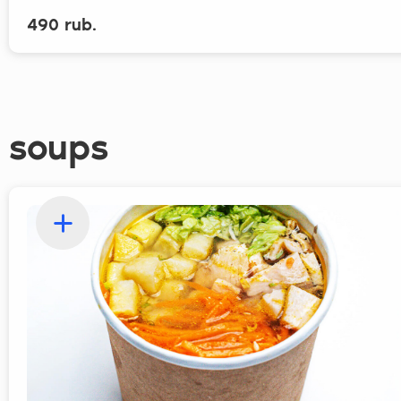
490 rub.
soups