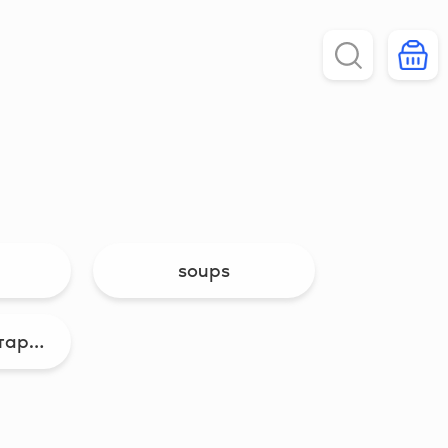
soups
VЛАВАШЕ на тарелке...