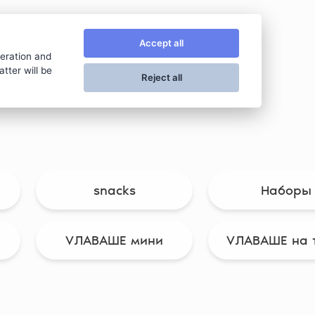
VЛАVАШЕ
Accept all
peration and
tter will be
Reject all
snacks
Наборы
VЛАВАШЕ мини