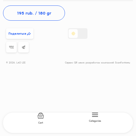
195
 rub. 
/ 180 gr
Поделиться
© 2026. LAO LEE
Сервис QR меню разработан компанией ScanForMenu
Categories
Cart