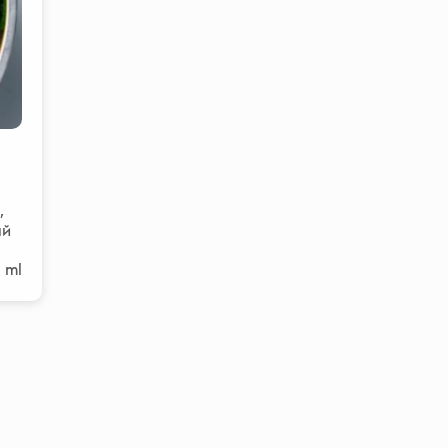
,
ый
 ml