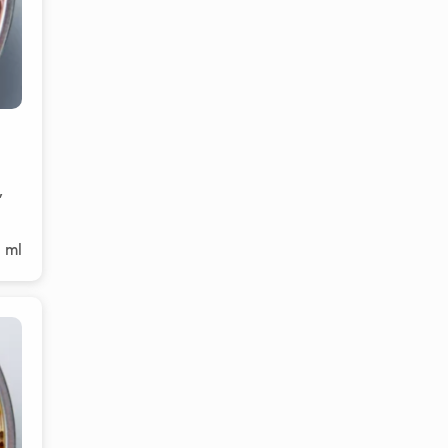
,
 ml