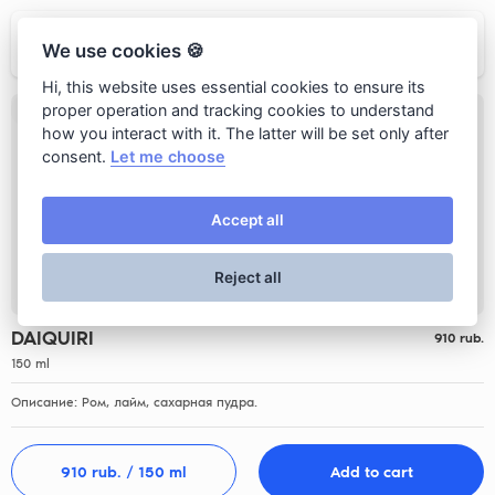
Стейк хаус Бутчер
We use cookies 🍪
Hi, this website uses essential cookies to ensure its
proper operation and tracking cookies to understand
how you interact with it. The latter will be set only after
consent.
Let me choose
Accept all
Reject all
DAIQUIRI
910
rub.
150 ml
Описание: Ром, лайм, сахарная пудра.
910
 rub. 
/ 150 ml
Add to cart