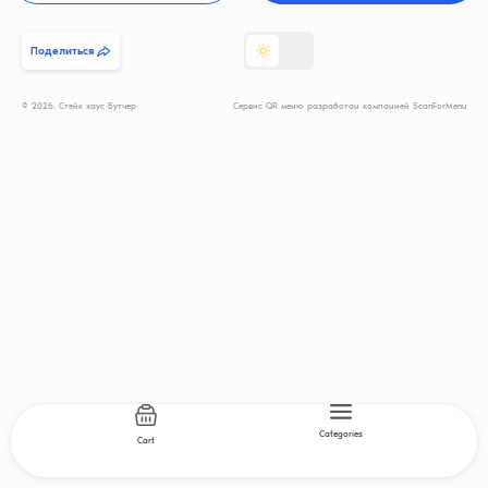
Поделиться
© 2026. Стейк хаус Бутчер
Сервис QR меню разработан компанией ScanForMenu
Categories
Cart