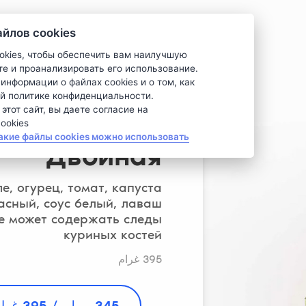
ов cookies 🍪
okies, чтобы обеспечить вам наилучшую
те и проанализировать его использование.
информации о файлах cookies и о том, как
й политике конфиденциальности.
тот сайт, вы даете согласие на
okies.
акие файлы cookies можно использовать
Двойная
е, огурец, томат, капуста
асный, соус белый, лаваш
е может содержать следы
куриных костей
395 غرام
345
 روبل. 
/ 395 غرام