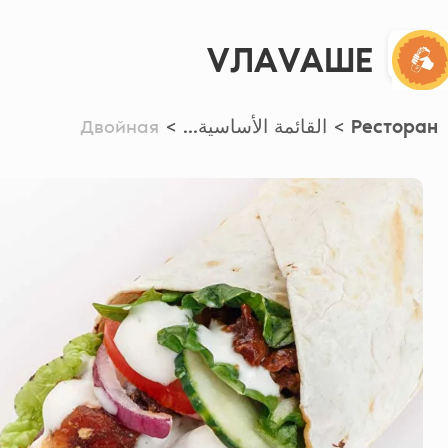
VЛАVАШЕ
Ресторан
>
القائمة الأساسية...
>
Двойная