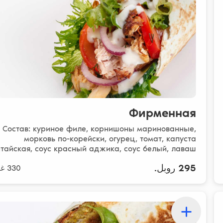
Фирменная
Состав: куриное филе, корнишоны маринованные,
морковь по-корейски, огурец, томат, капуста
итайская, соус красный аджика, соус белый, лаваш
бездр..
295 روبل.
330 غرام