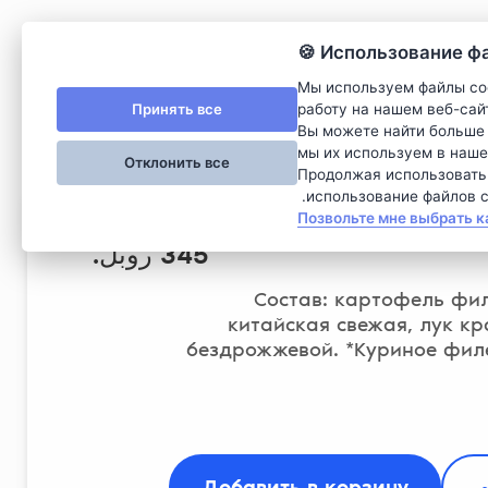
Использование файл
Мы используем файлы co
Принять все
работу на нашем веб-сай
Вы можете найти больше 
мы их используем в наше
Отклонить все
Продолжая использовать э
использование файлов co
Позвольте мне выбрать к
345
روبل.
Состав: картофель фил
китайская свежая, лук кр
бездрожжевой. *Куриное фил
Добавить в корзину