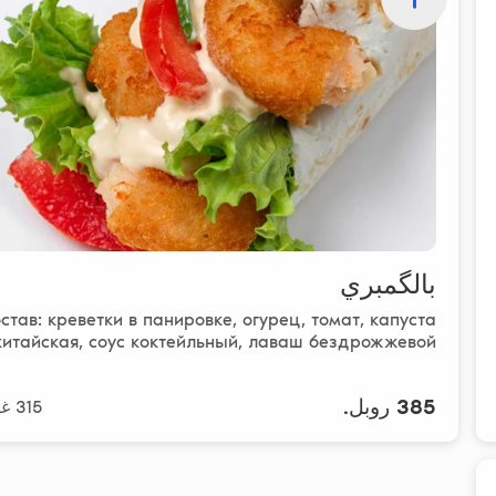
بالگمبري
став: креветки в панировке, огурец, томат, капуста
китайская, соус коктейльный, лаваш бездрожжевой
385 روبل.
315 غرام