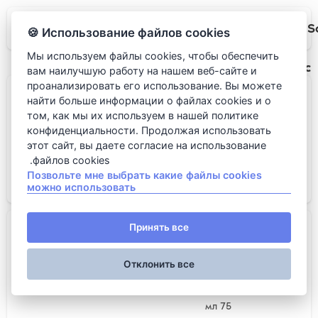
S
Использование файлов cookies 🍪
Мы используем файлы cookies, чтобы обеспечить
Порто и херес
вам наилучшую работу на нашем веб-сайте и
проанализировать его использование. Вы можете
Quinta De La Rosa Tawny Port
найти больше информации о файлах cookies и о
том, как мы их используем в нашей политике
конфиденциальности. Продолжая использовать
этот сайт, вы даете согласие на использование
файлов cookies.
75 мл
Позвольте мне выбрать какие файлы cookies
можно использовать
650 روبل.
Graham's Fine White
Принять все
Отклонить все
75 мл