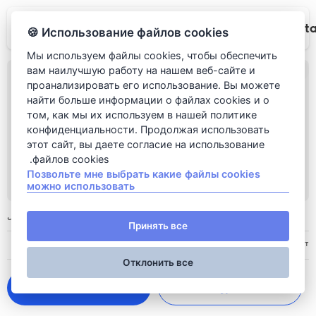
Rudi It
Использование файлов cookies 🍪
Мы используем файлы cookies, чтобы обеспечить
вам наилучшую работу на нашем веб-сайте и
проанализировать его использование. Вы можете
найти больше информации о файлах cookies и о
том, как мы их используем в нашей политике
конфиденциальности. Продолжая использовать
этот сайт, вы даете согласие на использование
файлов cookies.
Позвольте мне выбрать какие файлы cookies
можно использовать
Banana milk punch
700
روبل
Принять все
Описание: Водка, эспрессо, банановый йогурт
Отклонить все
700
 روبل 
Добавить в корзину