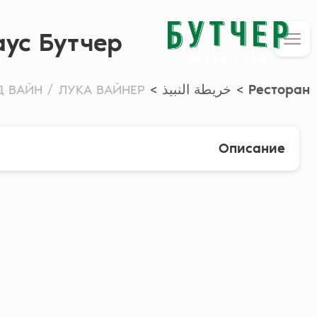
аус Бутчер
Ресторан
>
خريطة النبيذ
>
ВАЙН / ЛУКА ВАЙНЕР...
Описание